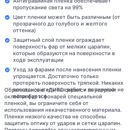
Антигравийная пленка обеспечивает
пропускание света на 99%
Цвет пленки может быть различным (от
прозрачного до голубого и желтого
оттенка)
Защитный слой пленки ограждает
поверхность фар от мелких царапин,
которые образуются на поверхности в
ходе эксплуатации
Уход за фарами после нанесения пленки
упрощается. Достаточно только
протереть поверхность тряпкой. Никаких
восстановительных работ и полировки не
Обратившись в «ДИТС сервис» за услугой
потребуется
оклейки фар и фонарей специальной
пленкой, вы ограничите себя от
использования некачественного материала.
Пленки низкого качества не способны
защитить оптику от ударов и сетки царапин.
Поэтому доверяйте специализированным