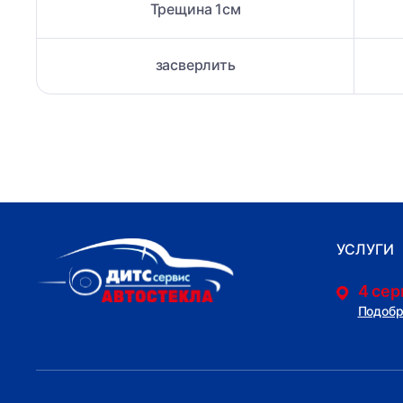
Трещина 1см
засверлить
УСЛУГИ
4 сер
Подобр