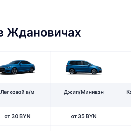
 в Ждановичах
Легковой а/м
Джип/Минивэн
К
от 30 BYN
от 35 BYN