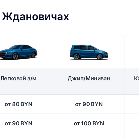
в Ждановичах
Легковой а/м
Джип/Минивэн
К
от 80 BYN
от 90 BYN
от 90 BYN
от 100 BYN