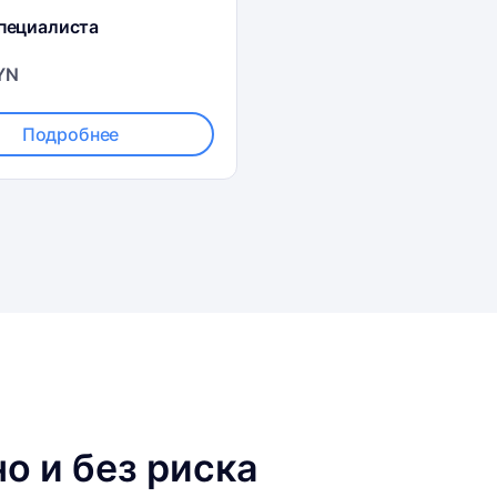
специалиста
YN
Подробнее
о и без риска