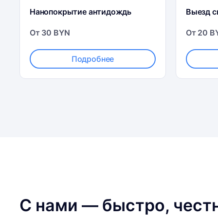
Нанопокрытие антидождь
Выезд 
От 30 BYN
От 20 B
Подробнее
С нами — быстро, честн