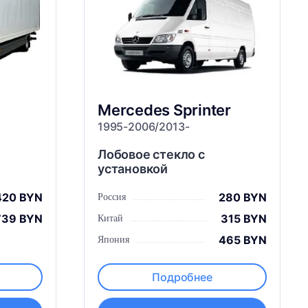
Mercedes
Sprinter
1995-2006/2013-
Лобовое стекло с
установкой
420 BYN
280 BYN
Россия
739 BYN
315 BYN
Китай
465 BYN
Япония
Подробнее