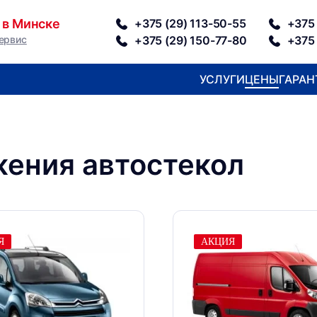
 в Минске
+375 (29) 113-50-55
+375 
ервис
+375 (29) 150-77-80
+375 
УСЛУГИ
ЦЕНЫ
ГАРАН
ения автостекол
Я
АКЦИЯ