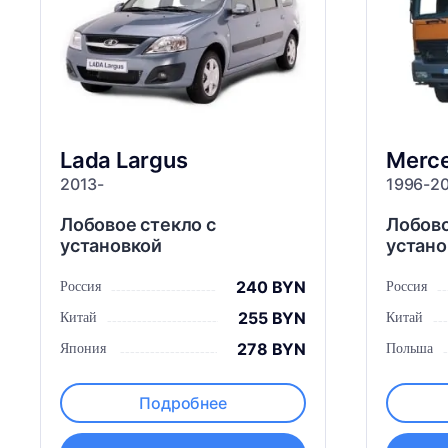
Lada
Largus
Merc
2013-
1996-2
Лобовое стекло с
Лобово
установкой
устано
240 BYN
Россия
Россия
255 BYN
Китай
Китай
278 BYN
Япония
Польша
Подробнее