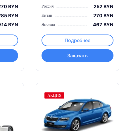
270 BYN
252 BYN
Россия
285 BYN
270 BYN
Китай
514 BYN
467 BYN
Япония
Подробнее
Заказать
АКЦИЯ