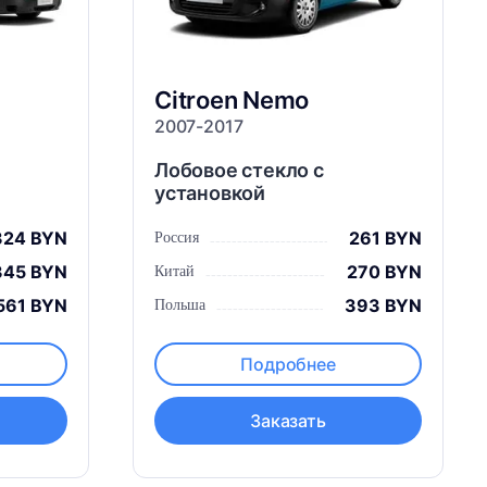
Citroen
Nemo
2007-2017
Лобовое стекло с
установкой
324 BYN
261 BYN
Россия
345 BYN
270 BYN
Китай
561 BYN
393 BYN
Польша
Подробнее
Заказать