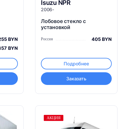
Isuzu
NPR
2006-
Лобовое стекло с
установкой
255 BYN
405 BYN
Россия
357 BYN
Подробнее
Заказать
АКЦИЯ